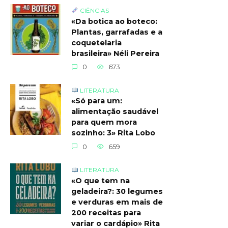
CIÊNCIAS
«Da botica ao boteco:
Plantas, garrafadas e a
coquetelaria
brasileira» Néli Pereira
0
673
LITERATURA
«Só para um:
alimentação saudável
para quem mora
sozinho: 3» Rita Lobo
0
659
LITERATURA
«O que tem na
geladeira?: 30 legumes
e verduras em mais de
200 receitas para
variar o cardápio» Rita