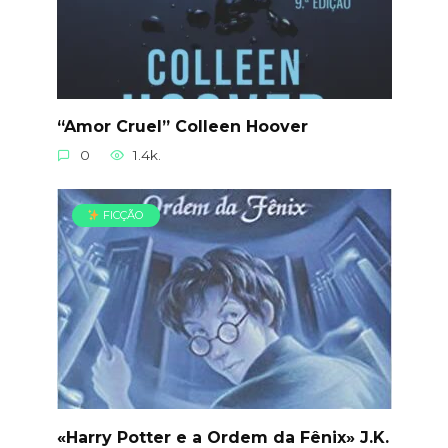
“Amor Cruel” Colleen Hoover
0
1.4k.
FICÇÃO
«Harry Potter e a Ordem da Fênix» J.K.