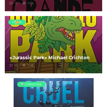
0
1.5k.
FICÇÃO
«Jurassic Park» Michael Crichton
0
1.4k.
LITERATURA