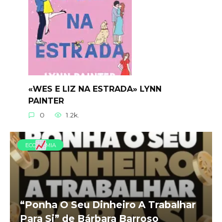
«WES E LIZ NA ESTRADA» LYNN
PAINTER
0
1.2k.
ECONOMIA
“Ponha O Seu Dinheiro A Trabalhar
Para Si” de Bárbara Barroso