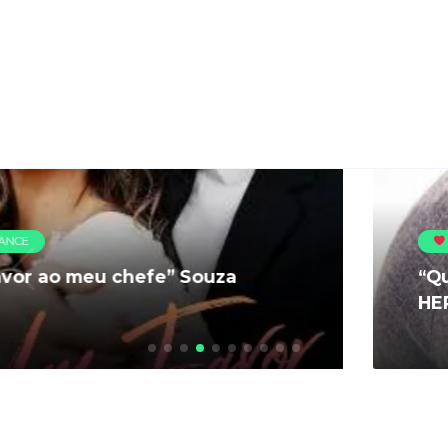
ROMANCE
“Quando o Amor Machuca” SIMON
HERSEY