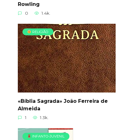
Rowling
0
1.4k.
RELIGIÃO
«Bíblia Sagrada» João Ferreira de
Almeida
1
1.3k.
INFANTO-JUVENIL