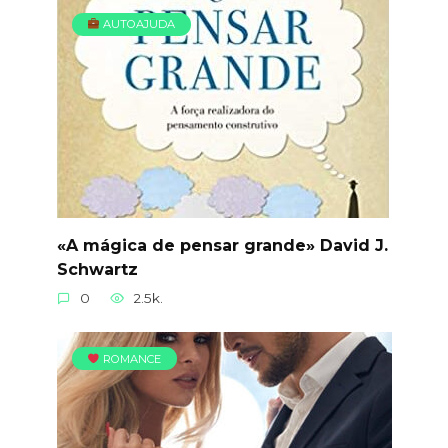
AUTOAJUDA
«A mágica de pensar grande» David J.
Schwartz
0
2.5k.
ROMANCE