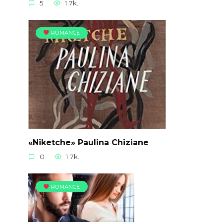
5
1.7k.
ROMANCE
«Niketche» Paulina Chiziane
0
1.7k.
ROMANCE