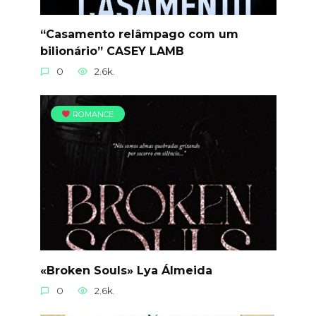
“Casamento relâmpago com um
bilionário” CASEY LAMB
0
2.6k.
ROMANCE
«Broken Souls» Lya Álmeida
0
2.6k.