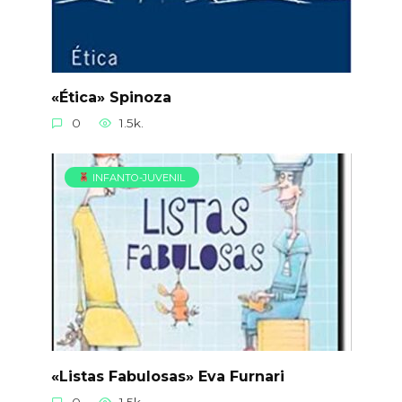
«Ética» Spinoza
0
1.5k.
INFANTO-JUVENIL
«Listas Fabulosas» Eva Furnari
0
1.5k.