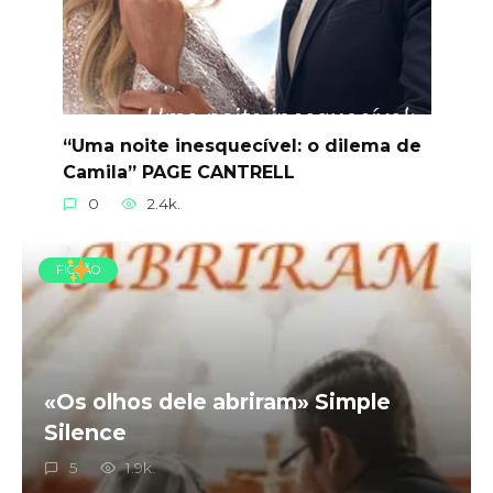
“Uma noite inesquecível: o dilema de
Camila” PAGE CANTRELL
0
2.4k.
FICÇÃO
«Os olhos dele abriram» Simple
Silence
5
1.9k.