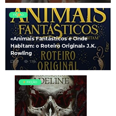
FICÇÃO
«Animais Fantásticos e Onde
Habitam: o Roteiro Original» J.K.
Rowling
0
1.9k.
FICÇÃO