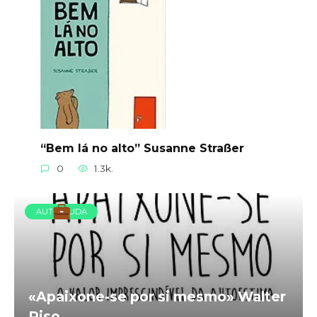
“Bem lá no alto” Susanne Straßer
0
1.3k.
AUTOAJUDA
«Apaixone-se por si mesmo» Walter
Riso