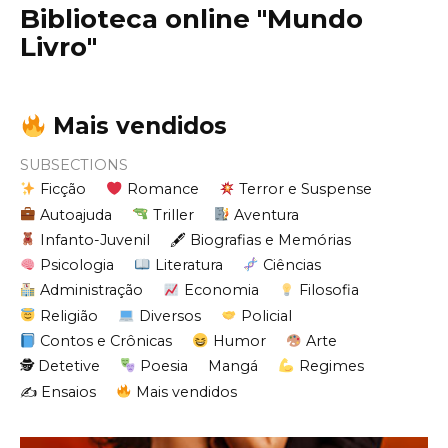
Biblioteca online "Mundo
Livro"
Mais vendidos
SUBSECTIONS
Ficção
Romance
Terror e Suspense
Autoajuda
Triller
Aventura
Infanto-Juvenil
🖋 Biografias e Memórias
Psicologia
Literatura
Ciências
Administração
Economia
Filosofia
Religião
Diversos
Policial
Contos e Crônicas
Humor
Arte
🕵 Detetive
Poesia
Mangá
Regimes
✍️ Ensaios
Mais vendidos