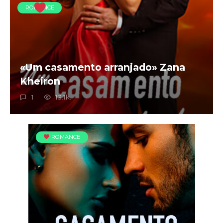
ROMANCE
«Um casamento arranjado» Zana
Kheiron
1
13.1k.
ROMANCE