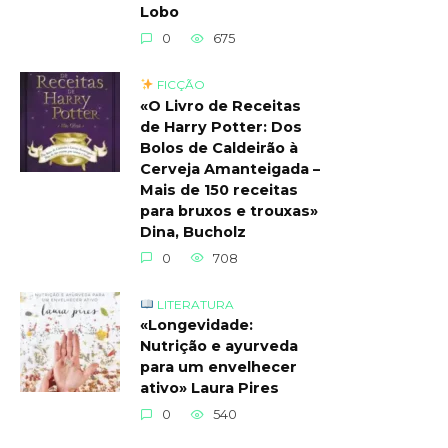
Lobo
0
675
FICÇÃO
«O Livro de Receitas
de Harry Potter: Dos
Bolos de Caldeirão à
Cerveja Amanteigada –
Mais de 150 receitas
para bruxos e trouxas»
Dina, Bucholz
0
708
LITERATURA
«Longevidade:
Nutrição e ayurveda
para um envelhecer
ativo» Laura Pires
0
540