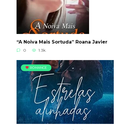
“A Noiva Mais Sortuda” Roana Javier
0
1.3k.
ROMANCE