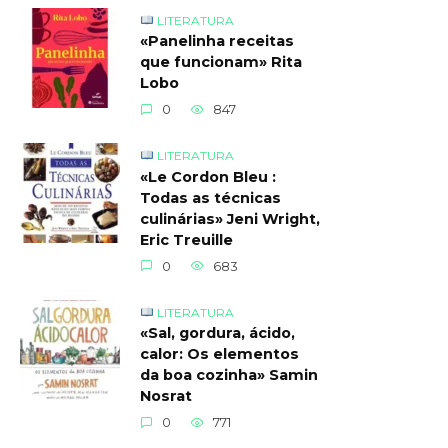
LITERATURA
«Panelinha receitas
que funcionam» Rita
Lobo
0
847
LITERATURA
«Le Cordon Bleu :
Todas as técnicas
culinárias» Jeni Wright,
Eric Treuille
0
683
LITERATURA
«Sal, gordura, ácido,
calor: Os elementos
da boa cozinha» Samin
Nosrat
0
771