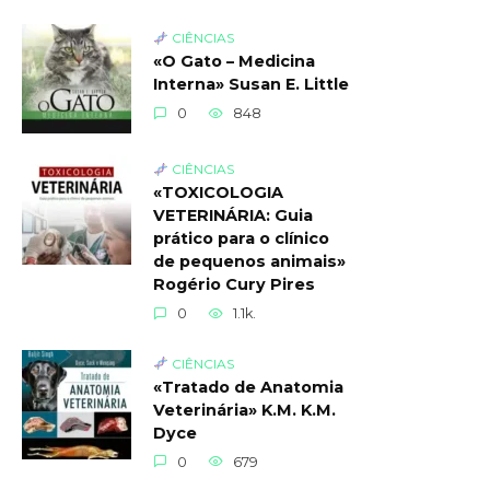
CIÊNCIAS
«O Gato – Medicina
Interna» Susan E. Little
0
848
CIÊNCIAS
«TOXICOLOGIA
VETERINÁRIA: Guia
prático para o clínico
de pequenos animais»
Rogério Cury Pires
0
1.1k.
CIÊNCIAS
«Tratado de Anatomia
Veterinária» K.M. K.M.
Dyce
0
679