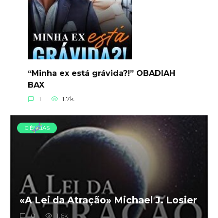
“Minha ex está grávida?!” OBADIAH
BAX
1
1.7k.
CIÊNCIAS
«A Lei da Atração» Michael J. Losier
0
1.6k.