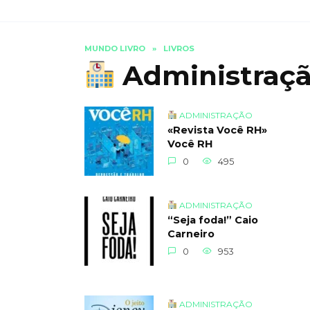
MUNDO LIVRO
»
LIVROS
Administraç
ADMINISTRAÇÃO
«Revista Você RH»
Você RH
0
495
ADMINISTRAÇÃO
“Seja foda!” Caio
Carneiro
0
953
ADMINISTRAÇÃO