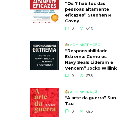
“Os 7 hábitos das
pessoas altamente
eficazes” Stephen R.
Covey
0
640
ADMINISTRAÇÃO
“Responsabilidade
Extrema: Como os
Navy Seals Lideram e
Vencem” Jocko Willink
0
578
ADMINISTRAÇÃO
“A arte da guerra” Sun
Tzu
0
625