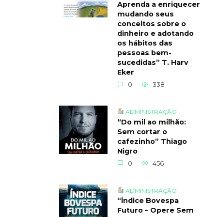
Aprenda a enriquecer
mudando seus
conceitos sobre o
dinheiro e adotando
os hábitos das
pessoas bem-
sucedidas” T. Harv
Eker
0
338
ADMINISTRAÇÃO
“Do mil ao milhão:
Sem cortar o
cafezinho” Thiago
Nigro
0
456
ADMINISTRAÇÃO
“Índice Bovespa
Futuro – Opere Sem