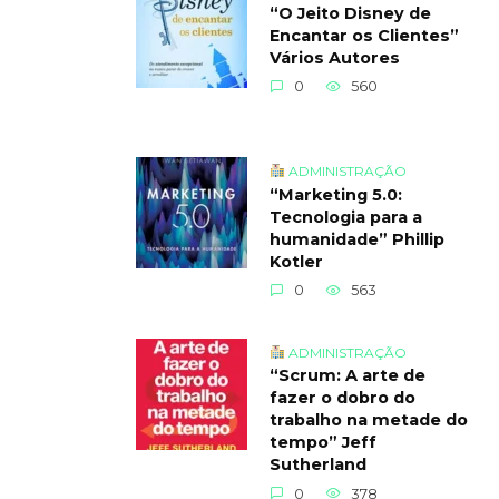
“O Jeito Disney de
Encantar os Clientes”
Vários Autores
0
560
ADMINISTRAÇÃO
“Marketing 5.0:
Tecnologia para a
humanidade” Phillip
Kotler
0
563
ADMINISTRAÇÃO
“Scrum: A arte de
fazer o dobro do
trabalho na metade do
tempo” Jeff
Sutherland
0
378