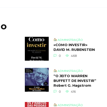
ão
ADMINISTRAÇÃO
«COMO INVESTIR»
DAVID M. RUBENSTEIN
0
468
ADMINISTRAÇÃO
“O JEITO WARREN
BUFFETT DE INVESTIR”
Robert G. Hagstrom
0
416
ADMINISTRAÇÃO