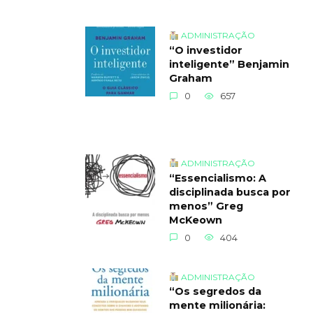
ADMINISTRAÇÃO
“O investidor
inteligente” Benjamin
Graham
0
657
ADMINISTRAÇÃO
“Essencialismo: A
disciplinada busca por
menos” Greg
McKeown
0
404
ADMINISTRAÇÃO
“Os segredos da
mente milionária: