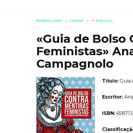
MUNDO LIVRO
»
LIVROS
»
POLICIAL
«Guia de Bolso 
Feministas» Ana
Campagnolo
Título:
Guia 
Еscritor:
Ana
ISBN:
658713
Classificaç