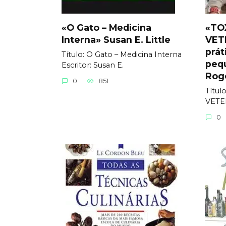
«O Gato – Medicina
«TO
Interna» Susan E. Little
VET
prát
Título: O Gato – Medicina Interna
peq
Еscritor: Susan E.
Rogé
0
851
Títul
VETER
0