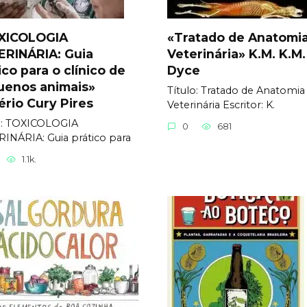
XICOLOGIA
«Tratado de Anatomi
ERINÁRIA: Guia
Veterinária» K.M. K.M.
ico para o clínico de
Dyce
uenos animais»
Título: Tratado de Anatomia
rio Cury Pires
Veterinária Еscritor: K.
o: TOXICOLOGIA
0
681
INÁRIA: Guia prático para
1.1k.