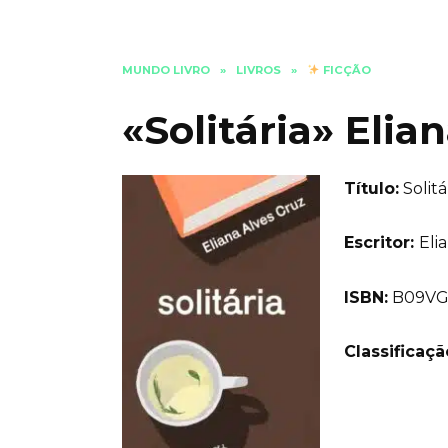
MUNDO LIVRO
»
LIVROS
»
FICÇÃO
«Solitária» Elia
Título:
Solitá
Еscritor:
Eli
ISBN:
B09VG
Classificaç