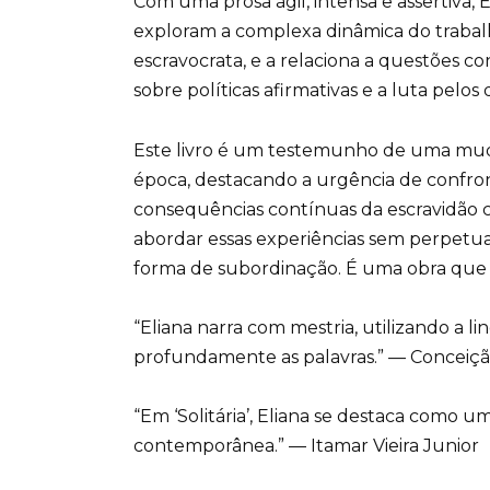
Com uma prosa ágil, intensa e assertiva, 
exploram a complexa dinâmica do trabal
escravocrata, e a relaciona a questões 
sobre políticas afirmativas e a luta pelos 
Este livro é um testemunho de uma mud
época, destacando a urgência de confron
consequências contínuas da escravidão c
abordar essas experiências sem perpetua
forma de subordinação. É uma obra que b
“Eliana narra com mestria, utilizando 
profundamente as palavras.” — Conceiçã
“Em ‘Solitária’, Eliana se destaca como u
contemporânea.” — Itamar Vieira Junior