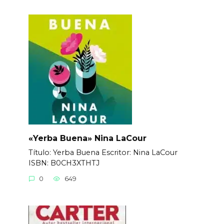
«Yerba Buena» Nina LaCour
Título: Yerba Buena Еscritor: Nina LaCour
ISBN: B0CH3XTHTJ
0
649